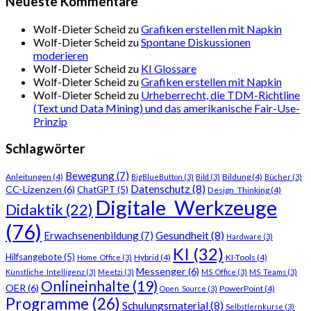
Neueste Kommentare
Wolf-Dieter Scheid
zu
Grafiken erstellen mit Napkin
Wolf-Dieter Scheid
zu
Spontane Diskussionen
moderieren
Wolf-Dieter Scheid
zu
KI Glossare
Wolf-Dieter Scheid
zu
Grafiken erstellen mit Napkin
Wolf-Dieter Scheid
zu
Urheberrecht, die TDM-Richtline
(Text und Data Mining) und das amerikanische Fair-Use-
Prinzip
Schlagwörter
Bewegung
(7)
Anleitungen
(4)
Bildung
(4)
BigBlueButton
(3)
Bild
(3)
Bücher
(3)
Datenschutz
(8)
CC-Lizenzen
(6)
ChatGPT
(5)
Design_Thinking
(4)
Digitale_Werkzeuge
Didaktik
(22)
(76)
Gesundheit
(8)
Erwachsenenbildung
(7)
Hardware
(3)
KI
(32)
Hilfsangebote
(5)
Hybrid
(4)
KI-Tools
(4)
Home_Office
(3)
Messenger
(6)
Künstliche_Intelligenz
(3)
Meetzi
(3)
MS_Office
(3)
MS_Teams
(3)
Onlineinhalte
(19)
OER
(6)
PowerPoint
(4)
Open_Source
(3)
Programme
(26)
Schulungsmaterial
(8)
Selbstlernkurse
(3)