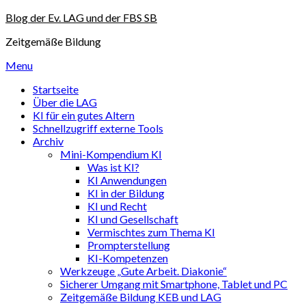
Skip
Blog der Ev. LAG und der FBS SB
to
Zeitgemäße Bildung
content
Menu
Startseite
Über die LAG
KI für ein gutes Altern
Schnellzugriff externe Tools
Archiv
Mini-Kompendium KI
Was ist KI?
KI Anwendungen
KI in der Bildung
KI und Recht
KI und Gesellschaft
Vermischtes zum Thema KI
Prompterstellung
KI-Kompetenzen
Werkzeuge „Gute Arbeit. Diakonie“
Sicherer Umgang mit Smartphone, Tablet und PC
Zeitgemäße Bildung KEB und LAG