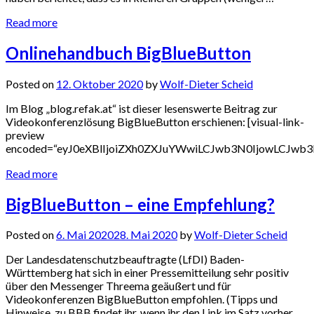
Read more
Onlinehandbuch BigBlueButton
Posted on
12. Oktober 2020
by
Wolf-Dieter Scheid
Im Blog „blog.refak.at“ ist dieser lesenswerte Beitrag zur
Videokonferenzlösung BigBlueButton erschienen: [visual-link-
preview
encoded=“eyJ0eXBlIjoiZXh0ZXJuYWwiLCJwb3N0IjowLCJ
Read more
BigBlueButton – eine Empfehlung?
Posted on
6. Mai 2020
28. Mai 2020
by
Wolf-Dieter Scheid
Der Landesdatenschutzbeauftragte (LfDI) Baden-
Württemberg hat sich in einer Pressemitteilung sehr positiv
über den Messenger Threema geäußert und für
Videokonferenzen BigBlueButton empfohlen. (Tipps und
Hinweise zu BBB findet ihr, wenn ihr den Link im Satz vorher