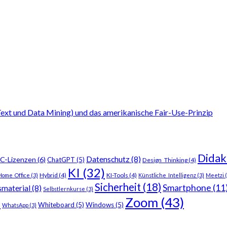
ext und Data Mining) und das amerikanische Fair-Use-Prinzip
Didak
Datenschutz
(8)
C-Lizenzen
(6)
ChatGPT
(5)
Design_Thinking
(4)
KI
(32)
Hybrid
(4)
KI-Tools
(4)
Home_Office
(3)
Künstliche_Intelligenz
(3)
Meetzi
(
Sicherheit
(18)
Smartphone
(11
smaterial
(8)
Selbstlernkurse
(3)
Zoom
(43)
)
Whiteboard
(5)
Windows
(5)
WhatsApp
(3)