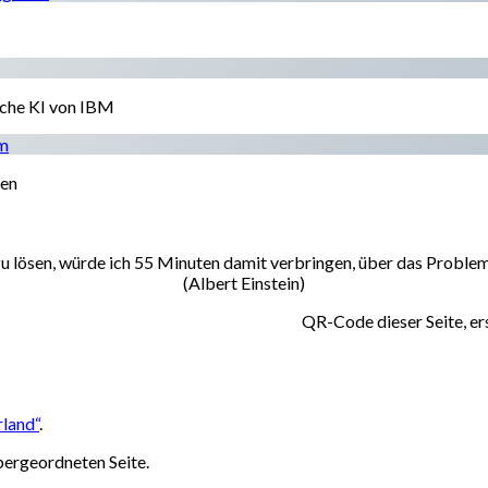
ache KI von IBM
tm
ren
zu lösen, würde ich 55 Minuten damit verbringen, über das Probl
(Albert Einstein)
QR-Code dieser Seite, ers
rland“
.
bergeordneten Seite.