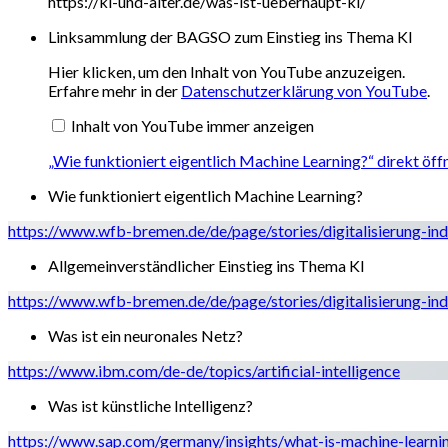
https://ki-und-alter.de/was-ist-ueberhaupt-ki/
Linksammlung der BAGSO zum Einstieg ins Thema KI
„Wie
Hier klicken, um den Inhalt von YouTube anzuzeigen.
funktioniert
Erfahre mehr in der
Datenschutzerklärung von YouTube
.
eigentlich
Machine
Inhalt von YouTube immer anzeigen
Learning?“
von
YouTube
„Wie funktioniert eigentlich Machine Learning?“ direkt öff
anzeigen
Wie funktioniert eigentlich Machine Learning?
https://www.wfb-bremen.de/de/page/stories/digitalisierung-indu
Allgemeinverständlicher Einstieg ins Thema KI
https://www.wfb-bremen.de/de/page/stories/digitalisierung-ind
Was ist ein neuronales Netz?
https://www.ibm.com/de-de/topics/artificial-intelligence
Was ist künstliche Intelligenz?
https://www.sap.com/germany/insights/what-is-machine-learni