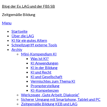
Skip
Blog der Ev. LAG und der FBS SB
to
Zeitgemäße Bildung
content
Menu
Startseite
Über die LAG
KI für ein gutes Altern
Schnellzugriff externe Tools
Archiv
Mini-Kompendium KI
Was ist KI?
KI Anwendungen
KI in der Bildung
KI und Recht
KI und Gesellschaft
Vermischtes zum Thema KI
Prompterstellung
KI-Kompetenzen
Werkzeuge „Gute Arbeit. Diakonie“
Sicherer Umgang mit Smartphone, Tablet und PC
Zeitgemäße Bildung KEB und LAG