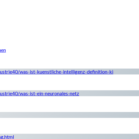
nen
strie40/was-ist-kuenstliche-intelligenz-definition-ki
ustrie40/was-ist-ein-neuronales-netz
ng.html