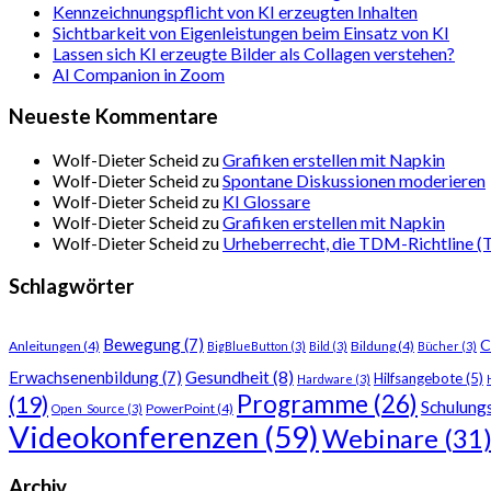
Kennzeichnungspflicht von KI erzeugten Inhalten
Sichtbarkeit von Eigenleistungen beim Einsatz von KI
Lassen sich KI erzeugte Bilder als Collagen verstehen?
AI Companion in Zoom
Neueste Kommentare
Wolf-Dieter Scheid
zu
Grafiken erstellen mit Napkin
Wolf-Dieter Scheid
zu
Spontane Diskussionen moderieren
Wolf-Dieter Scheid
zu
KI Glossare
Wolf-Dieter Scheid
zu
Grafiken erstellen mit Napkin
Wolf-Dieter Scheid
zu
Urheberrecht, die TDM-Richtline (T
Schlagwörter
Bewegung
(7)
C
Anleitungen
(4)
Bildung
(4)
BigBlueButton
(3)
Bild
(3)
Bücher
(3)
Gesundheit
(8)
Erwachsenenbildung
(7)
Hilfsangebote
(5)
Hardware
(3)
Programme
(26)
(19)
Schulung
PowerPoint
(4)
Open_Source
(3)
Videokonferenzen
(59)
Webinare
(31
Archiv