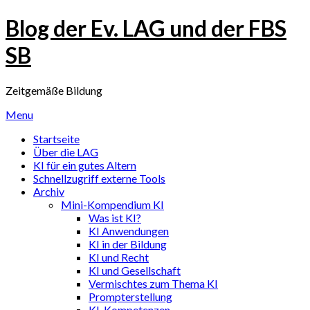
Skip
Blog der Ev. LAG und der FBS
to
content
SB
Zeitgemäße Bildung
Menu
Startseite
Über die LAG
KI für ein gutes Altern
Schnellzugriff externe Tools
Archiv
Mini-Kompendium KI
Was ist KI?
KI Anwendungen
KI in der Bildung
KI und Recht
KI und Gesellschaft
Vermischtes zum Thema KI
Prompterstellung
KI-Kompetenzen