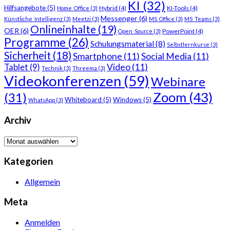
KI
(32)
Hilfsangebote
(5)
Hybrid
(4)
KI-Tools
(4)
Home_Office
(3)
Messenger
(6)
Künstliche_Intelligenz
(3)
Meetzi
(3)
MS_Office
(3)
MS_Teams
(3)
Onlineinhalte
(19)
OER
(6)
PowerPoint
(4)
Open_Source
(3)
Programme
(26)
Schulungsmaterial
(8)
Selbstlernkurse
(3)
Sicherheit
(18)
Smartphone
(11)
Social Media
(11)
Video
(11)
Tablet
(9)
Technik
(3)
Threema
(3)
Videokonferenzen
(59)
Webinare
Zoom
(43)
(31)
Whiteboard
(5)
Windows
(5)
WhatsApp
(3)
Archiv
Archiv
Kategorien
Allgemein
Meta
Anmelden