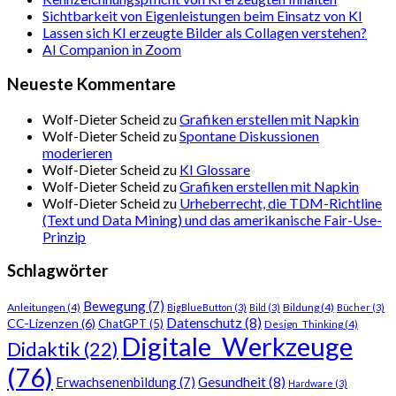
Sichtbarkeit von Eigenleistungen beim Einsatz von KI
Lassen sich KI erzeugte Bilder als Collagen verstehen?
AI Companion in Zoom
Neueste Kommentare
Wolf-Dieter Scheid
zu
Grafiken erstellen mit Napkin
Wolf-Dieter Scheid
zu
Spontane Diskussionen
moderieren
Wolf-Dieter Scheid
zu
KI Glossare
Wolf-Dieter Scheid
zu
Grafiken erstellen mit Napkin
Wolf-Dieter Scheid
zu
Urheberrecht, die TDM-Richtline
(Text und Data Mining) und das amerikanische Fair-Use-
Prinzip
Schlagwörter
Bewegung
(7)
Anleitungen
(4)
Bildung
(4)
BigBlueButton
(3)
Bild
(3)
Bücher
(3)
Datenschutz
(8)
CC-Lizenzen
(6)
ChatGPT
(5)
Design_Thinking
(4)
Digitale_Werkzeuge
Didaktik
(22)
(76)
Gesundheit
(8)
Erwachsenenbildung
(7)
Hardware
(3)