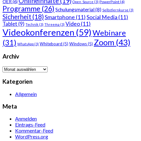
Onlineinhalte
(19)
OER
(6)
PowerPoint
(4)
Open_Source
(3)
Programme
(26)
Schulungsmaterial
(8)
Selbstlernkurse
(3)
Sicherheit
(18)
Smartphone
(11)
Social Media
(11)
Video
(11)
Tablet
(9)
Technik
(3)
Threema
(3)
Videokonferenzen
(59)
Webinare
Zoom
(43)
(31)
Whiteboard
(5)
Windows
(5)
WhatsApp
(3)
Archiv
Archiv
Kategorien
Allgemein
Meta
Anmelden
Eintrags-Feed
Kommentar-Feed
WordPress.org