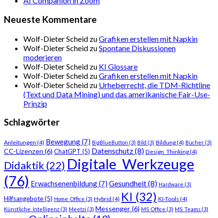
AI Companion in Zoom
Neueste Kommentare
Wolf-Dieter Scheid
zu
Grafiken erstellen mit Napkin
Wolf-Dieter Scheid
zu
Spontane Diskussionen
moderieren
Wolf-Dieter Scheid
zu
KI Glossare
Wolf-Dieter Scheid
zu
Grafiken erstellen mit Napkin
Wolf-Dieter Scheid
zu
Urheberrecht, die TDM-Richtline
(Text und Data Mining) und das amerikanische Fair-Use-
Prinzip
Schlagwörter
Bewegung
(7)
Anleitungen
(4)
Bildung
(4)
BigBlueButton
(3)
Bild
(3)
Bücher
(3)
Datenschutz
(8)
CC-Lizenzen
(6)
ChatGPT
(5)
Design_Thinking
(4)
Digitale_Werkzeuge
Didaktik
(22)
(76)
Gesundheit
(8)
Erwachsenenbildung
(7)
Hardware
(3)
KI
(32)
Hilfsangebote
(5)
Hybrid
(4)
KI-Tools
(4)
Home_Office
(3)
Messenger
(6)
Künstliche_Intelligenz
(3)
Meetzi
(3)
MS_Office
(3)
MS_Teams
(3)