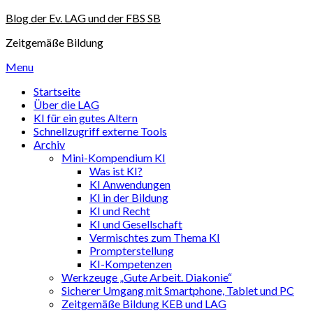
Skip
Blog der Ev. LAG und der FBS SB
to
Zeitgemäße Bildung
content
Menu
Startseite
Über die LAG
KI für ein gutes Altern
Schnellzugriff externe Tools
Archiv
Mini-Kompendium KI
Was ist KI?
KI Anwendungen
KI in der Bildung
KI und Recht
KI und Gesellschaft
Vermischtes zum Thema KI
Prompterstellung
KI-Kompetenzen
Werkzeuge „Gute Arbeit. Diakonie“
Sicherer Umgang mit Smartphone, Tablet und PC
Zeitgemäße Bildung KEB und LAG