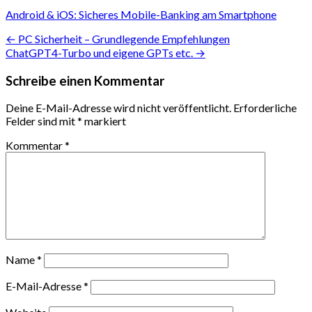
Android & iOS: Sicheres Mobile-Banking am Smartphone
Beitragsnavigation
← PC Sicherheit – Grundlegende Empfehlungen
ChatGPT4-Turbo und eigene GPTs etc. →
Schreibe einen Kommentar
Deine E-Mail-Adresse wird nicht veröffentlicht.
Erforderliche
Felder sind mit
*
markiert
Kommentar
*
Name
*
E-Mail-Adresse
*