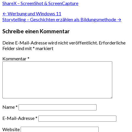
ShareX – ScreenShot & ScreenCapture
Beitragsnavigation
← Werbung und Windows 11
Storytelling – Geschichten erzählen als Bildungsmethode →
Schreibe einen Kommentar
Deine E-Mail-Adresse wird nicht veröffentlicht.
Erforderliche
Felder sind mit
*
markiert
Kommentar
*
Name
*
E-Mail-Adresse
*
Website