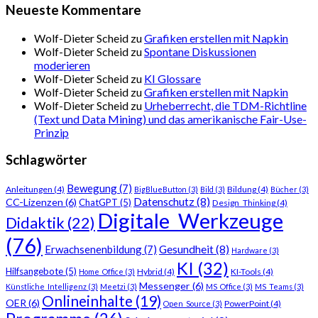
Neueste Kommentare
Wolf-Dieter Scheid
zu
Grafiken erstellen mit Napkin
Wolf-Dieter Scheid
zu
Spontane Diskussionen
moderieren
Wolf-Dieter Scheid
zu
KI Glossare
Wolf-Dieter Scheid
zu
Grafiken erstellen mit Napkin
Wolf-Dieter Scheid
zu
Urheberrecht, die TDM-Richtline
(Text und Data Mining) und das amerikanische Fair-Use-
Prinzip
Schlagwörter
Bewegung
(7)
Anleitungen
(4)
Bildung
(4)
BigBlueButton
(3)
Bild
(3)
Bücher
(3)
Datenschutz
(8)
CC-Lizenzen
(6)
ChatGPT
(5)
Design_Thinking
(4)
Digitale_Werkzeuge
Didaktik
(22)
(76)
Gesundheit
(8)
Erwachsenenbildung
(7)
Hardware
(3)
KI
(32)
Hilfsangebote
(5)
Hybrid
(4)
KI-Tools
(4)
Home_Office
(3)
Messenger
(6)
Künstliche_Intelligenz
(3)
Meetzi
(3)
MS_Office
(3)
MS_Teams
(3)
Onlineinhalte
(19)
OER
(6)
PowerPoint
(4)
Open_Source
(3)