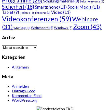
Programme
(26)
Schulungsmaterial
(8)
Selbstlernkurse
(3)
Sicherheit
(18)
Smartphone
(11)
Social Media
(11)
Video
(11)
Tablet
(9)
Technik
(3)
Threema
(3)
Videokonferenzen
(59)
Webinare
Zoom
(43)
(31)
Whiteboard
(5)
Windows
(5)
WhatsApp
(3)
Archiv
Archiv
Kategorien
Allgemein
Meta
Anmelden
Eintrags-Feed
Kommentar-Feed
WordPress.org