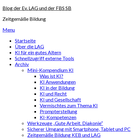
Skip
Blog der Ev. LAG und der FBS SB
to
Zeitgemäße Bildung
content
Menu
Startseite
Über die LAG
KI für ein gutes Altern
Schnellzugriff externe Tools
Archiv
Mini-Kompendium KI
Was ist KI?
KI Anwendungen
KI in der Bildung
KI und Recht
KI und Gesellschaft
Vermischtes zum Thema KI
Prompterstellung
KI-Kompetenzen
Werkzeuge „Gute Arbeit. Diakonie“
Sicherer Umgang mit Smartphone, Tablet und PC
Zeitgemäße Bildung KEB und LAG